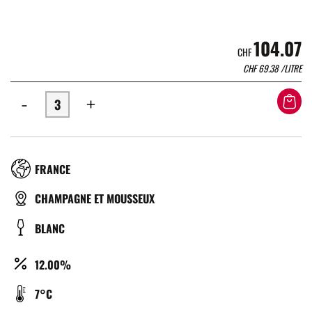
104.07
CHF
CHF
69.38
/LITRE
-
+
RÉGION
FRANCE
TYPE
CHAMPAGNE ET MOUSSEUX
DE
COULEUR
BLANC
BIÈRE
ALCOOL
12.00%
(%)
TEMPÉRATURE
7°C
DE