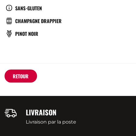
SERVICE
CULTURE
SANS-GLUTEN
(°C)
BRASSERIE
CHAMPAGNE DRAPPIER
CÉPAGE(S)
PINOT NOIR
RETOUR
LIVRAISON
Livraison par la poste