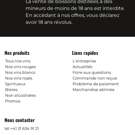
La vente de boissons distillées à des
mineurs de moins de 18 ans est interdite.
En accédant à nos offres, vous déclarez
avoir 18 ans révolus.
Nos produits
Liens rapides
Tous nos vins
L'entreprise
Nos vins rouges
Actualités
Nos vins blancs
Foire aux questions
Nos vins rosés
Commande non reçue
Spiritueux
Problème de paiement
Bières
Marchandise abîmée
Non alcoolisées
Promos
Nous contacter
tél.
+41 21 634 91 21