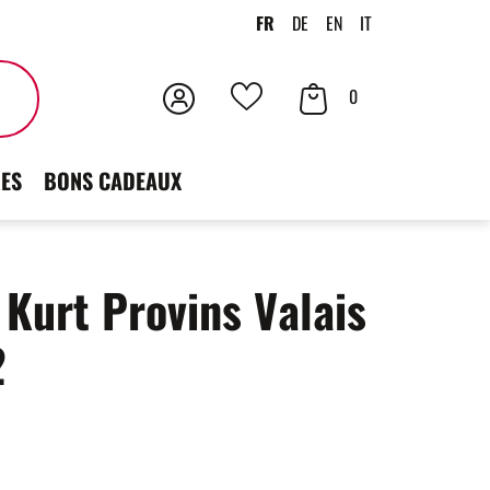
FR
DE
EN
IT
Connexion
Votre
Rechercher
0
Vos
panier
favoris
ES
BONS CADEAUX
 Kurt Provins Valais
2