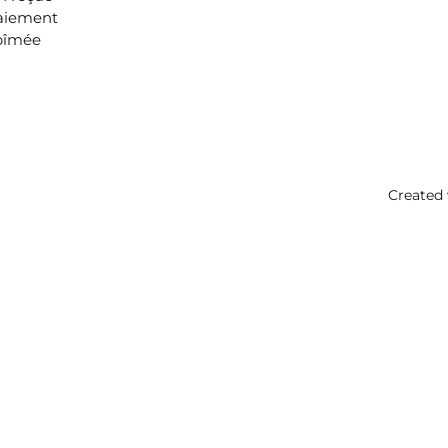
aiement
bîmée
Created 