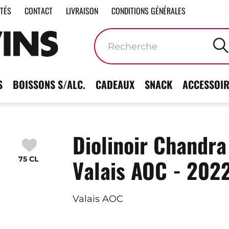
ITÉS
CONTACT
LIVRAISON
CONDITIONS GÉNÉRALES
Mots
clés
S
BOISSONS S/ALC.
CADEAUX
SNACK
ACCESSOIR
Diolinoir Chandra
75 CL
Valais AOC - 202
Valais AOC