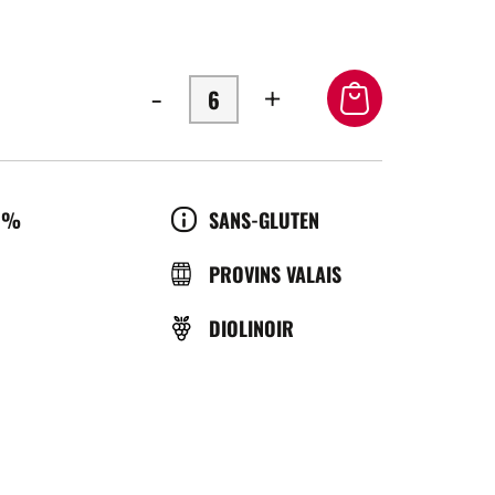
-
+
OL
CULTURE
0%
SANS-GLUTEN
BRASSERIE
PROVINS VALAIS
CÉPAGE(S)
DIOLINOIR