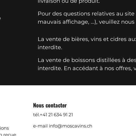
livraison ou de produit.
Pour des questions relatives au sit
e
mauvais affichage, ...), veuillez nous
La vente de bières, vins et cidres a
interdite.
La vente de boissons distillées à d
interdite. En accédant à nos offres, 
Nous contacter
tél.
+41 21 634 91 21
e-mail
info@moscavins.ch
ions
 reçue