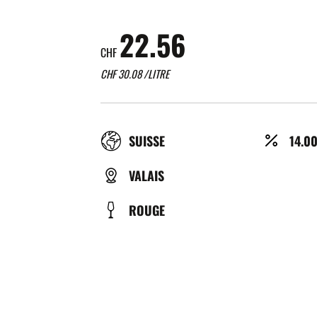
22.56
CHF
CHF
30.08
/LITRE
RÉGION
ALCO
SUISSE
14.0
(%)
TYPE
VALAIS
DE
COULEUR
ROUGE
BIÈRE