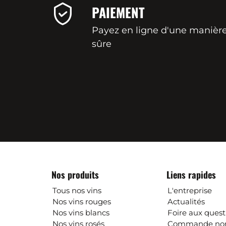
PAIEMENT
Payez en ligne d'une manièr
sûre
Nos produits
Liens rapides
Tous nos vins
L'entreprise
Nos vins rouges
Actualités
Nos vins blancs
Foire aux quest
Nos vins rosés
Commande non