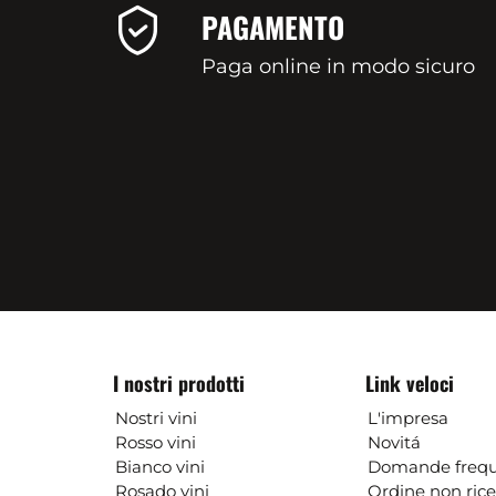
PAGAMENTO
Paga online in modo sicuro
I nostri prodotti
Link veloci
Nostri vini
L'impresa
Rosso vini
Novitá
Bianco vini
Domande frequ
Rosado vini
Ordine non ric