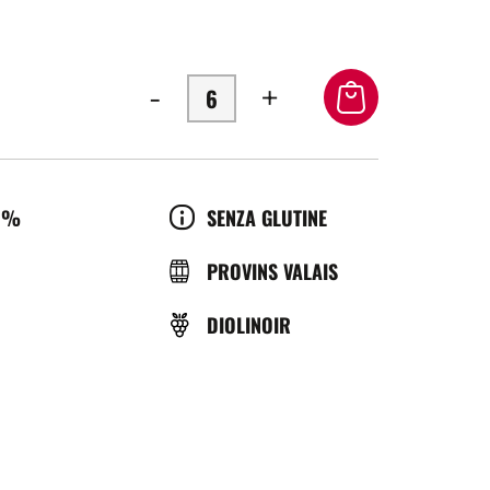
-
+
OL
CULTURE
0%
SENZA GLUTINE
BRASSERIE
PROVINS VALAIS
VITIGNO
DIOLINOIR