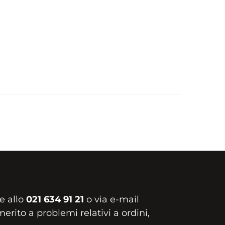
e allo
021 634 91 21
o via e-mail
erito a problemi relativi a ordini,