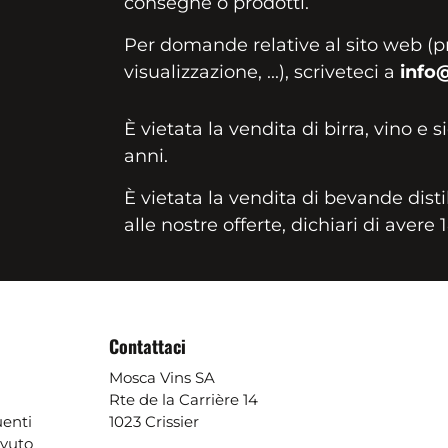
consegne o prodotti.
Per domande relative al sito web (p
visualizzazione, ...), scriveteci a
info
È vietata la vendita di birra, vino e s
anni.
È vietata la vendita di bevande disti
alle nostre offerte, dichiari di avere 
Contattaci
Mosca Vins SA
Rte de la Carrière 14
enti
1023 Crissier
evuto