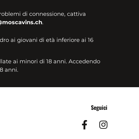
roblemi di connessione, cattiva
@moscavins.ch
.
idro ai giovani di età inferiore ai 16
llate ai minori di 18 anni. Accedendo
18 anni.
Seguici
Facebook
Insta