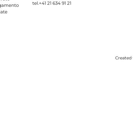
tel.
+41 21 634 91 21
agamento
ate
Created 