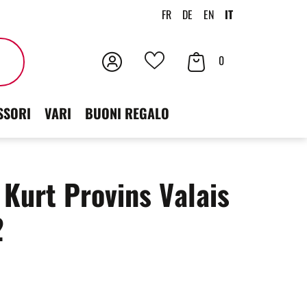
FR
DE
EN
IT
Accedi
Contenuto
Cercare
0
I
der
tuoi
SSORI
VARI
BUONI REGALO
carrello
preferiti
 Kurt Provins Valais
2