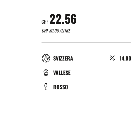
22.56
CHF
CHF
30.08
/LITRE
RÉGION
ALCO
SVIZZERA
14.0
(%)
TYPE
VALLESE
DE
COULEUR
ROSSO
BIÈRE