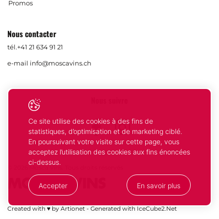
Promos
Nous contacter
tél.
+41 21 634 91 21
e-mail
info@moscavins.ch
Nous suivre
Ce site utilise des cookies à des fins de
Facebook
Instagram
statistiques, d’optimisation et de marketing ciblé.
En poursuivant votre visite sur cette page, vous
acceptez l’utilisation des cookies aux fins énoncées
ci-dessus.
© 2026 Mosca Vins. Tous droits réservés
Accepter
En savoir plus
Votre
Compris
Created with ♥ by Artionet
-
Generated with IceCube2.Net
sélection