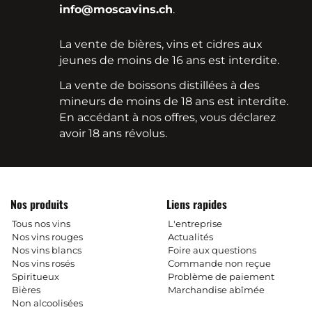
info@moscavins.ch
.
La vente de bières, vins et cidres aux
jeunes de moins de 16 ans est interdite.
La vente de boissons distillées à des
mineurs de moins de 18 ans est interdite.
En accédant à nos offres, vous déclarez
avoir 18 ans révolus.
Nos produits
Liens rapides
Tous nos vins
L'entreprise
Nos vins rouges
Actualités
Nos vins blancs
Foire aux questions
Nos vins rosés
Commande non reçue
Spiritueux
Problème de paiement
Bières
Marchandise abîmée
Non alcoolisées