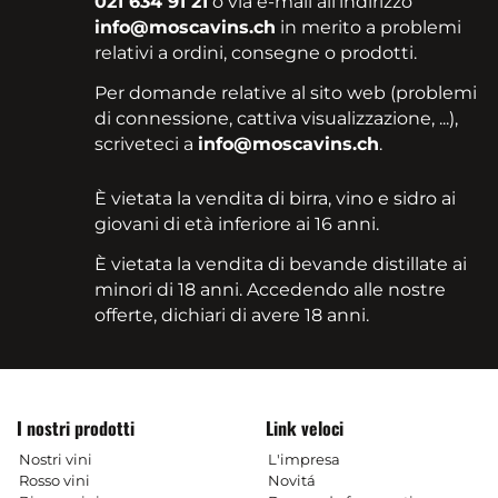
021 634 91 21
o via e-mail all'indirizzo
info@moscavins.ch
in merito a problemi
relativi a ordini, consegne o prodotti.
Per domande relative al sito web (problemi
di connessione, cattiva visualizzazione, ...),
scriveteci a
info@moscavins.ch
.
È vietata la vendita di birra, vino e sidro ai
giovani di età inferiore ai 16 anni.
È vietata la vendita di bevande distillate ai
minori di 18 anni. Accedendo alle nostre
offerte, dichiari di avere 18 anni.
I nostri prodotti
Link veloci
Nostri vini
L'impresa
Rosso vini
Novitá