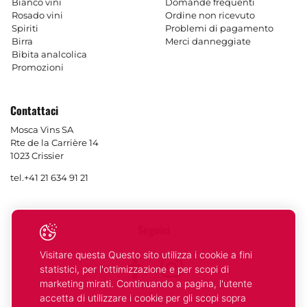
Bianco vini
Domande frequenti
Rosado vini
Ordine non ricevuto
Spiriti
Problemi di pagamento
Birra
Merci danneggiate
Bibita analcolica
Promozioni
Contattaci
Mosca Vins SA
Rte de la Carrière 14
1023 Crissier
tel.
+41 21 634 91 21
Seguici
Visitare questa Questo sito utilizza i cookie a fini
Facebook
Instagram
statistici, per l'ottimizzazione e per scopi di
marketing mirati. Continuando a pagina, l'utente
accetta di utilizzare i cookie per gli scopi sopra