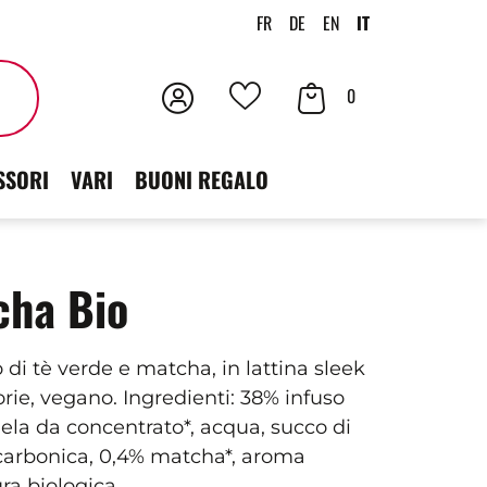
FR
DE
EN
IT
Accedi
Contenuto
Cercare
0
I
der
tuoi
SSORI
VARI
BUONI REGALO
carrello
preferiti
cha Bio
 di tè verde e matcha, in lattina sleek
orie, vegano. Ingredienti: 38% infuso
ela da concentrato*, acqua, succo di
 carbonica, 0,4% matcha*, aroma
ra biologica.