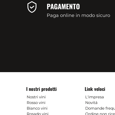
PAGAMENTO
Paga online in modo sicuro
I nostri prodotti
Link veloci
Nostri vini
L'impresa
Rosso vini
Novitá
Bianco vini
Domande frequ
Rosado vini
Ordine non ric