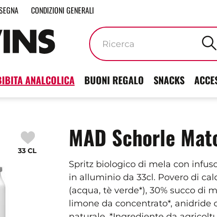
SEGNA
CONDIZIONI GENERALI
Parole
chiave
BIBITA ANALCOLICA
BUONI REGALO
SNACKS
ACCE
MAD Schorle Mat
33 CL
Spritz biologico di mela con infuso
in alluminio da 33cl. Povero di cal
(acqua, tè verde*), 30% succo di m
limone da concentrato*, anidride
naturale. *Ingrediente da agricoltu