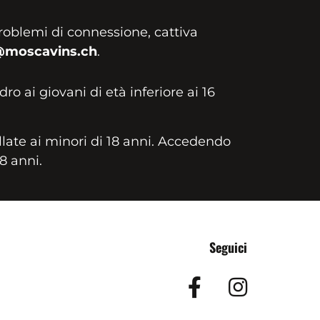
roblemi di connessione, cattiva
@moscavins.ch
.
idro ai giovani di età inferiore ai 16
llate ai minori di 18 anni. Accedendo
18 anni.
Seguici
Facebook
Insta