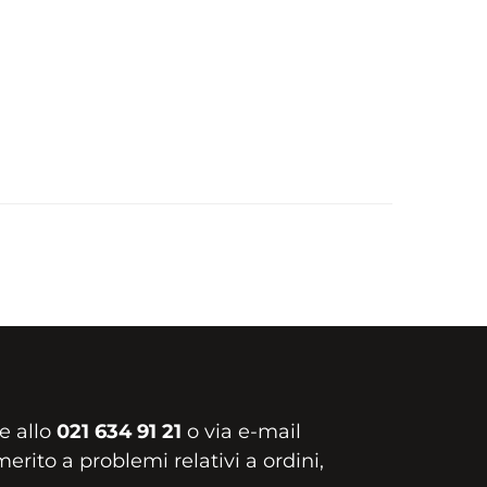
e allo
021 634 91 21
o via e-mail
erito a problemi relativi a ordini,