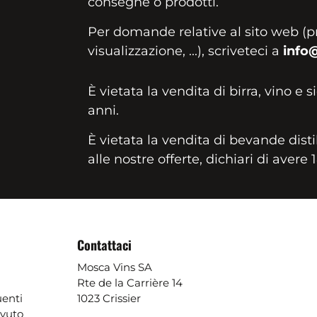
consegne o prodotti.
Per domande relative al sito web (p
visualizzazione, ...), scriveteci a
info
È vietata la vendita di birra, vino e s
anni.
È vietata la vendita di bevande disti
alle nostre offerte, dichiari di avere 
Contattaci
Mosca Vins SA
Rte de la Carrière 14
enti
1023 Crissier
evuto