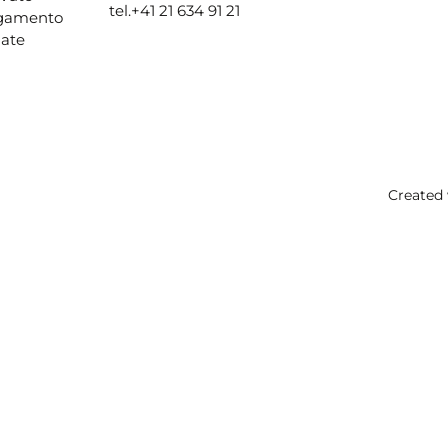
tel.
+41 21 634 91 21
agamento
ate
Created 