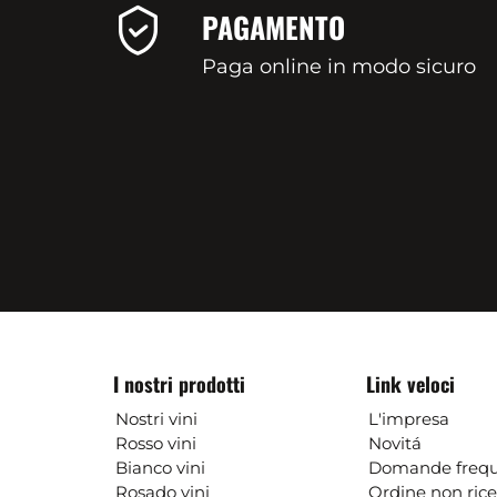
PAGAMENTO
Paga online in modo sicuro
I nostri prodotti
Link veloci
Nostri vini
L'impresa
Rosso vini
Novitá
Bianco vini
Domande frequ
Rosado vini
Ordine non ric