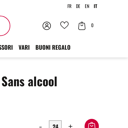
FR
DE
EN
IT
Accedi
Contenuto
Cercare
0
I
der
tuoi
SSORI
VARI
BUONI REGALO
carrello
preferiti
Sans alcool
-
+