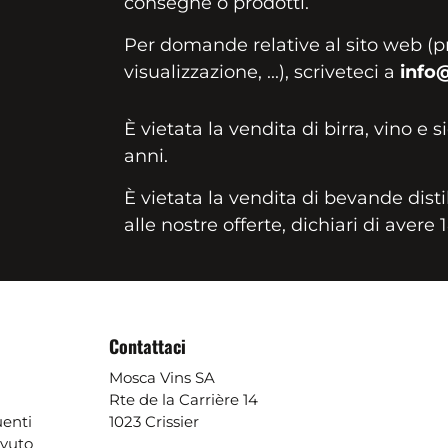
consegne o prodotti.
Per domande relative al sito web (p
visualizzazione, ...), scriveteci a
info
È vietata la vendita di birra, vino e s
anni.
È vietata la vendita di bevande disti
alle nostre offerte, dichiari di avere 
Contattaci
Mosca Vins SA
Rte de la Carrière 14
enti
1023 Crissier
evuto