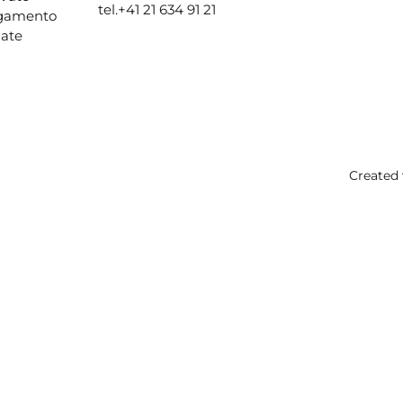
tel.
+41 21 634 91 21
agamento
ate
Created 