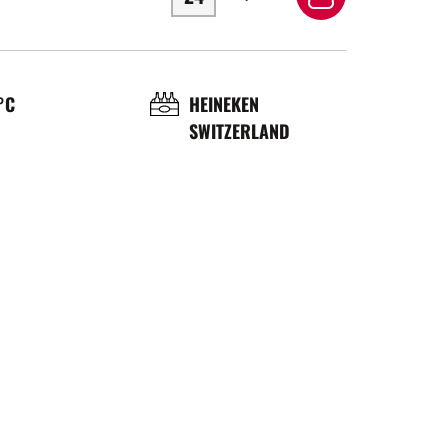
OL
BRASSERIE
°C
HEINEKEN
SWITZERLAND