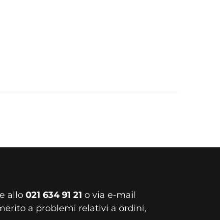
e allo
021 634 91 21
o via e-mail
erito a problemi relativi a ordini,