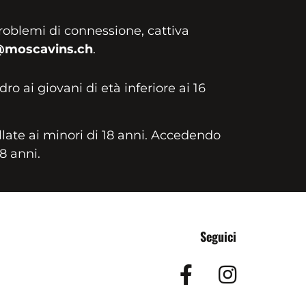
roblemi di connessione, cattiva
@moscavins.ch
.
idro ai giovani di età inferiore ai 16
llate ai minori di 18 anni. Accedendo
18 anni.
Seguici
Facebook
Insta