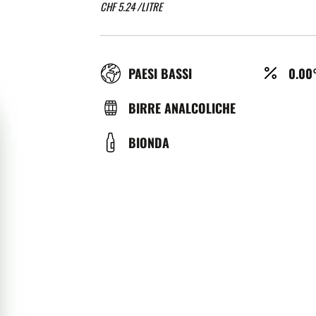
CHF
5.24
/LITRE
RÉGION
ALCO
PAESI BASSI
0.00
(%)
TYPE
BIRRE ANALCOLICHE
DE
COULEUR
BIONDA
BIÈRE