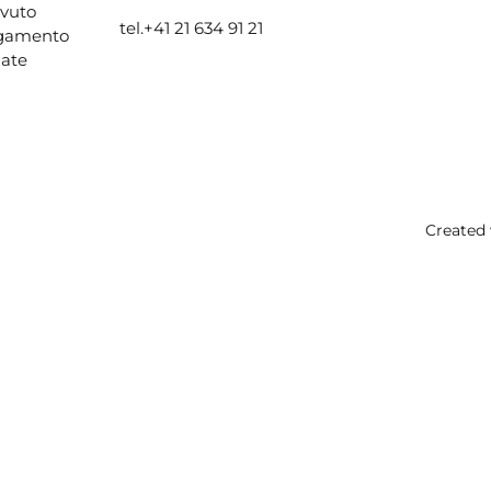
evuto
tel.
+41 21 634 91 21
agamento
ate
Created 