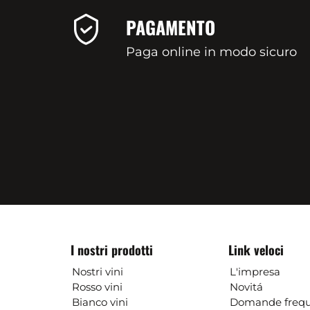
PAGAMENTO
Paga online in modo sicuro
I nostri prodotti
Link veloci
Nostri vini
L'impresa
Rosso vini
Novitá
Bianco vini
Domande frequ