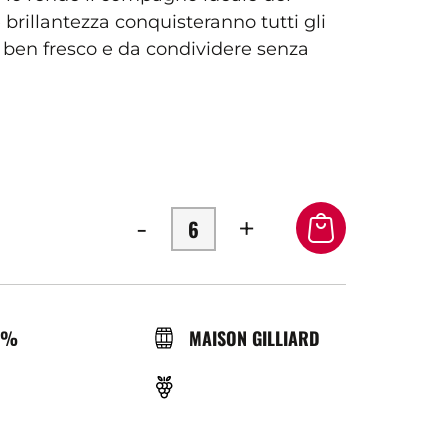
 brillantezza conquisteranno tutti gli
e ben fresco e da condividere senza
-
+
OL
BRASSERIE
0%
MAISON GILLIARD
VITIGNO