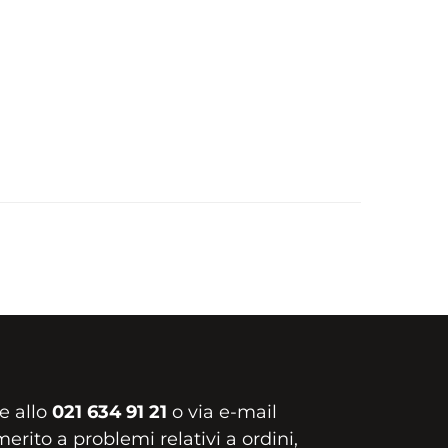
e allo
021 634 91 21
o via e-mail
erito a problemi relativi a ordini,