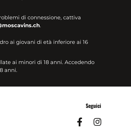
roblemi di connessione, cattiva
@moscavins.ch
.
idro ai giovani di età inferiore ai 16
llate ai minori di 18 anni. Accedendo
18 anni.
Seguici
Facebook
Insta