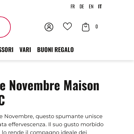
FR
DE
EN
IT
Accedi
Contenuto
Cercare
0
I
der
tuoi
SSORI
VARI
BUONI REGALO
carrello
preferiti
de Novembre Maison
C
de Novembre, questo spumante unisce
ata effervescenza. Il suo gusto morbido
e, lo rende il compagno ideale dei