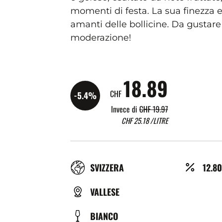
momenti di festa. La sua finezza e
amanti delle bollicine. Da gustar
moderazione!
18.89
CHF
-5.4%
Invece di
CHF 19.97
CHF
25.18
/LITRE
RÉGION
ALCO
SVIZZERA
12.8
(%)
TYPE
VALLESE
DE
COULEUR
BIANCO
BIÈRE