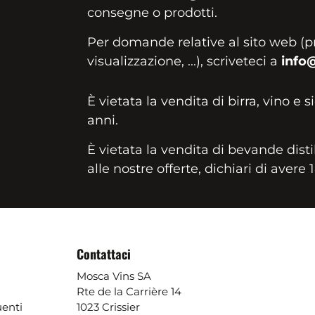
consegne o prodotti.
Per domande relative al sito web (p
visualizzazione, ...), scriveteci a
info
È vietata la vendita di birra, vino e s
anni.
È vietata la vendita di bevande disti
alle nostre offerte, dichiari di avere 
Contattaci
Mosca Vins SA
Rte de la Carrière 14
enti
1023 Crissier