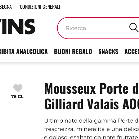
SEGNA
CONDIZIONI GENERALI
Parole
chiave
BIBITA ANALCOLICA
BUONI REGALO
SNACKS
ACCE
Mousseux Porte 
75 CL
Gilliard Valais AO
Ultimo nato della gamma Porte 
freschezza, mineralità e una delic
e goloso, esaltato da note fruttat