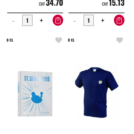
34.70
15.13
CHF
CHF
-
+
-
+
0 CL
0 CL