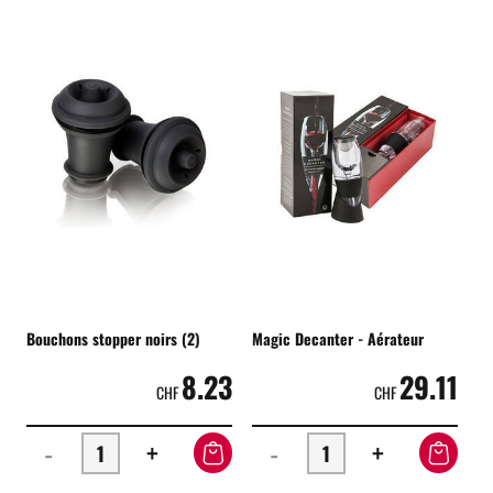
Bouchons stopper noirs (2)
Magic Decanter - Aérateur
8.23
29.11
CHF
CHF
-
+
-
+