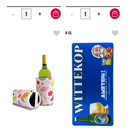
-
+
-
+
0 CL