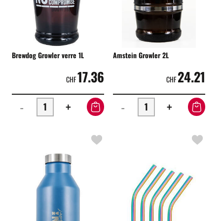
Brewdog Growler verre 1L
Amstein Growler 2L
17.36
24.21
CHF
CHF
-
+
-
+