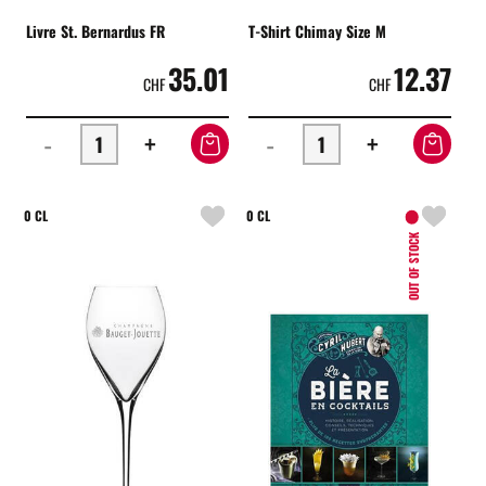
Livre St. Bernardus FR
T-Shirt Chimay Size M
35.01
12.37
CHF
CHF
-
+
-
+
0 CL
0 CL
OUT OF STOCK