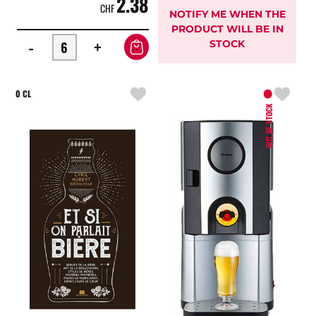
2.38
CHF
NOTIFY ME WHEN THE
PRODUCT WILL BE IN
-
+
STOCK
0 CL
OUT OF STOCK