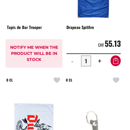
Tapis de Bar Trooper
Drapeau Spitfire
55.13
CHF
NOTIFY ME WHEN THE
PRODUCT WILL BE IN
-
+
STOCK
0 CL
0 CL