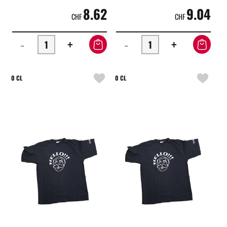
8.62
9.04
CHF
CHF
-
+
-
+
0 CL
0 CL