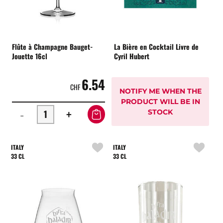
Flûte à Champagne Bauget-
La Bière en Cocktail Livre de
Jouette 16cl
Cyril Hubert
6.54
CHF
NOTIFY ME WHEN THE
PRODUCT WILL BE IN
-
+
STOCK
ITALY
ITALY
33 CL
33 CL