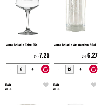
Verre Baladin Teku 25cl
Verre Baladin Amsterdam 50cl
7.25
6.27
CHF
CHF
-
+
-
+
ITALY
ITALY
33 CL
33 CL