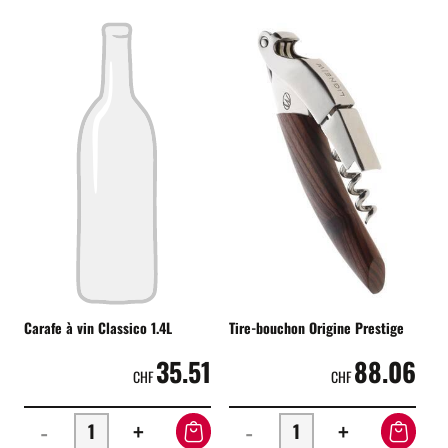
Carafe à vin Classico 1.4L
Tire-bouchon Origine Prestige
35.51
88.06
CHF
CHF
-
+
-
+