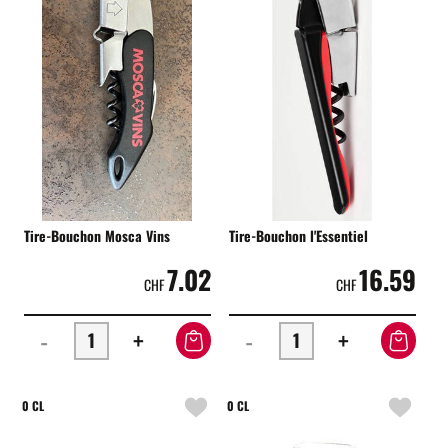
Tire-Bouchon Mosca Vins
Tire-Bouchon l'Essentiel
7.02
16.59
CHF
CHF
-
+
-
+
0 CL
0 CL