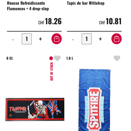
Housse Refroidissante
Tapis de bar Wittekop
Flamencos + 4 drop-stop
18.26
10.81
CHF
CHF
-
+
-
+
0 CL
1.0 L
OUT OF STOCK