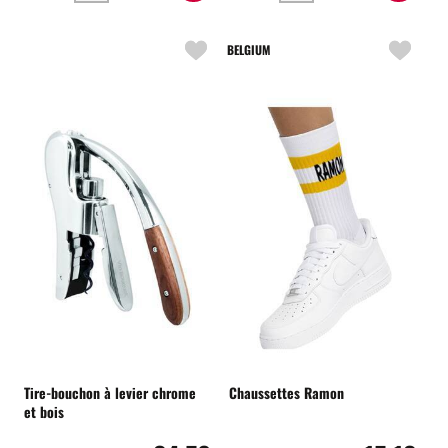
BELGIUM
Tire-bouchon à levier chrome
Chaussettes Ramon
et bois