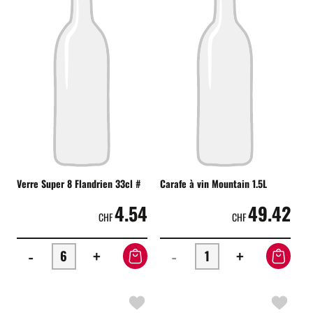
Verre Super 8 Flandrien 33cl #
Carafe à vin Mountain 1.5L
4.54
49.42
CHF
CHF
-
+
-
+