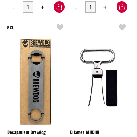
-
+
-
+
0 CL
Decapsuleur Brewdog
Bilames GHIDINI