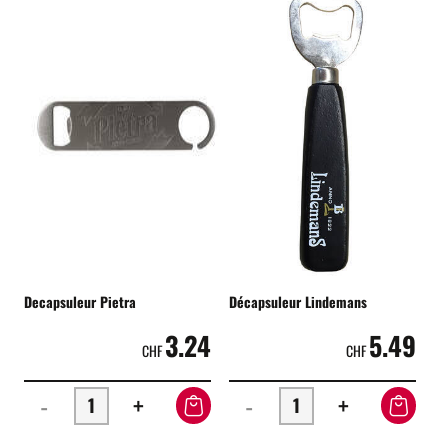
Decapsuleur Pietra
Décapsuleur Lindemans
3.24
5.49
CHF
CHF
-
+
-
+