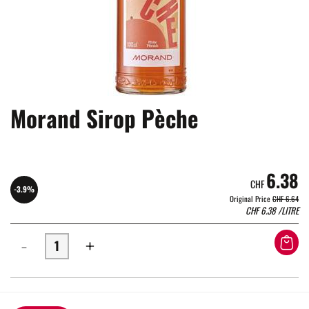
Morand Sirop Pèche
6.38
CHF
-3.9%
Original Price
CHF 6.64
CHF
6.38
/LITRE
-
+