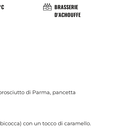
OL
BRASSERIE
°C
BRASSERIE
D'ACHOUFFE
ÉRATURE
ICE
 prosciutto di Parma, pancetta
bicocca) con un tocco di caramello.