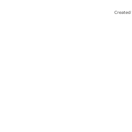
Created 
La tua
OK