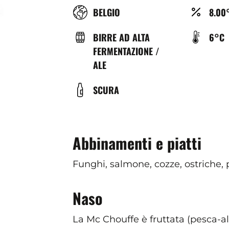
RÉGION
ALCO
BELGIO
8.00
(%)
TYPE
TEMP
BIRRE AD ALTA
6°C
DE
DE
FERMENTAZIONE /
BIÈRE
SERV
ALE
(°C)
COULEUR
SCURA
Abbinamenti e piatti
Funghi, salmone, cozze, ostriche,
Naso
La Mc Chouffe è fruttata (pesca-al