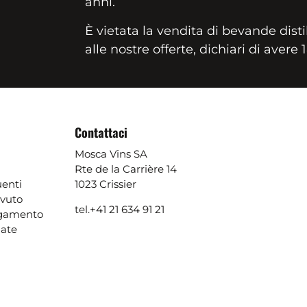
anni.
È vietata la vendita di bevande disti
alle nostre offerte, dichiari di avere 
Contattaci
Mosca Vins SA
Rte de la Carrière 14
enti
1023 Crissier
evuto
tel.
+41 21 634 91 21
agamento
ate