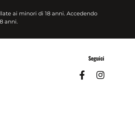
llate ai minori di 18 anni. Accedendo
18 anni.
Seguici
Facebook
Insta