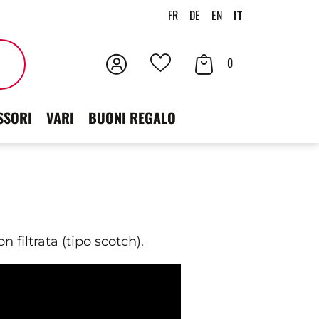
FR
DE
EN
IT
Accedi
Contenuto
Cercare
0
I
der
tuoi
SSORI
VARI
BUONI REGALO
carrello
preferiti
e
 filtrata (tipo scotch).